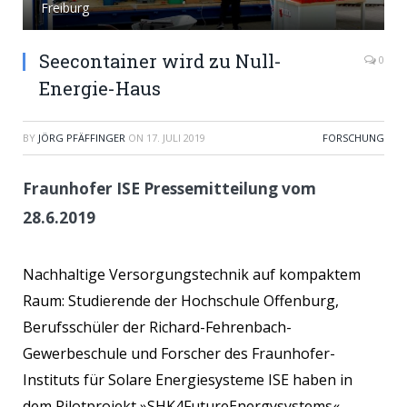
Freiburg
Seecontainer wird zu Null-
0
Energie-Haus
BY
JÖRG PFÄFFINGER
ON
17. JULI 2019
FORSCHUNG
Fraunhofer ISE Pressemitteilung vom
28.6.2019
Nachhaltige Versorgungstechnik auf kompaktem
Raum: Studierende der Hochschule Offenburg,
Berufsschüler der Richard-Fehrenbach-
Gewerbeschule und Forscher des Fraunhofer-
Instituts für Solare Energiesysteme ISE haben in
dem Pilotprojekt »SHK4FutureEnergysystems«