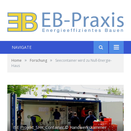
NAVIGATE
»
»
Home
Forschung
Seecontainer wird zu Null-Energie-
Haus
ISE Projekt_SHK_Container © Handwerkskammer