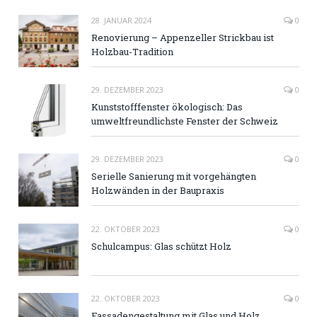
28. JANUAR 2024
0
Renovierung – Appenzeller Strickbau ist
Holzbau-Tradition
29. DEZEMBER 2023
0
Kunststofffenster ökologisch: Das
umweltfreundlichste Fenster der Schweiz
29. DEZEMBER 2023
0
Serielle Sanierung mit vorgehängten
Holzwänden in der Baupraxis
22. OKTOBER 2023
0
Schulcampus: Glas schützt Holz
22. OKTOBER 2023
0
Fassadengestaltung mit Glas und Holz